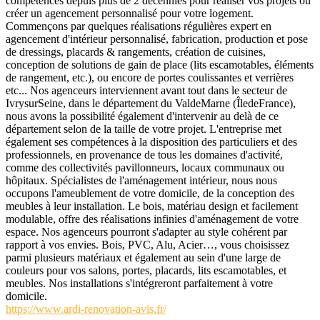
compétences depuis plus de 2 décennies pour réaliser vos projets ou
créer un agencement personnalisé pour votre logement.
Commençons par quelques réalisations régulières expert en
agencement d'intérieur personnalisé, fabrication, production et pose
de dressings, placards & rangements, création de cuisines,
conception de solutions de gain de place (lits escamotables, éléments
de rangement, etc.), ou encore de portes coulissantes et verrières
etc... Nos agenceurs interviennent avant tout dans le secteur de
IvrysurSeine, dans le département du ValdeMarne (ÎledeFrance),
nous avons la possibilité également d'intervenir au delà de ce
département selon de la taille de votre projet. L'entreprise met
également ses compétences à la disposition des particuliers et des
professionnels, en provenance de tous les domaines d'activité,
comme des collectivités pavillonneurs, locaux communaux ou
hôpitaux. Spécialistes de l'aménagement intérieur, nous nous
occupons l'ameublement de votre domicile, de la conception des
meubles à leur installation. Le bois, matériau design et facilement
modulable, offre des réalisations infinies d'aménagement de votre
espace. Nos agenceurs pourront s'adapter au style cohérent par
rapport à vos envies. Bois, PVC, Alu, Acier…, vous choisissez
parmi plusieurs matériaux et également au sein d'une large de
couleurs pour vos salons, portes, placards, lits escamotables, et
meubles. Nos installations s'intégreront parfaitement à votre
domicile.
https://www.ardi-renovation-avis.fr/