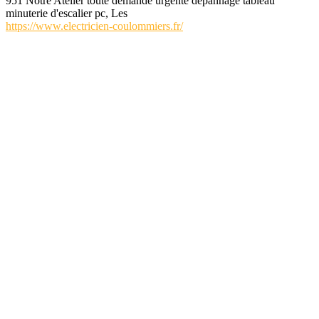
951 Notre Atelier toute demande urgente depannage tableau
minuterie d'escalier pc, Les
https://www.electricien-coulommiers.fr/
elec-annuaire.com