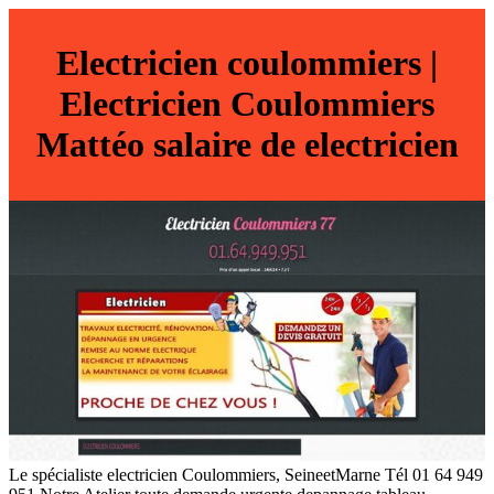
Electricien coulommiers |
Electricien Coulommiers
Mattéo salaire de electricien
Le spécialiste electricien Coulommiers, SeineetMarne Tél 01 64 949