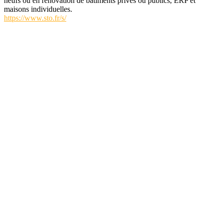
neufs ou en rénovation de batiments privés ou publics, ERP et
maisons individuelles.
https://www.sto.fr/s/
elec-annuaire.com