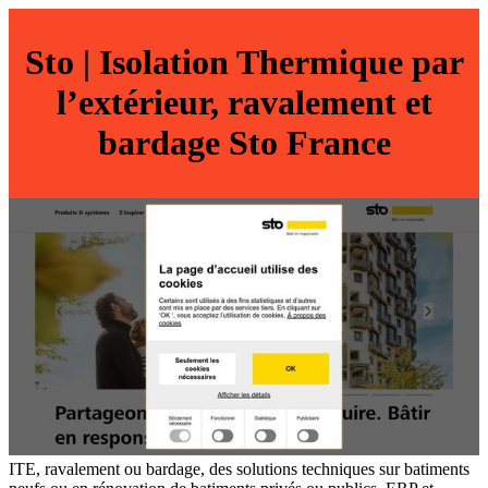
Sto | Isolation Thermique par
l’extérieur, ravalement et
bardage Sto France
ITE, ravalement ou bardage, des solutions techniques sur batiments