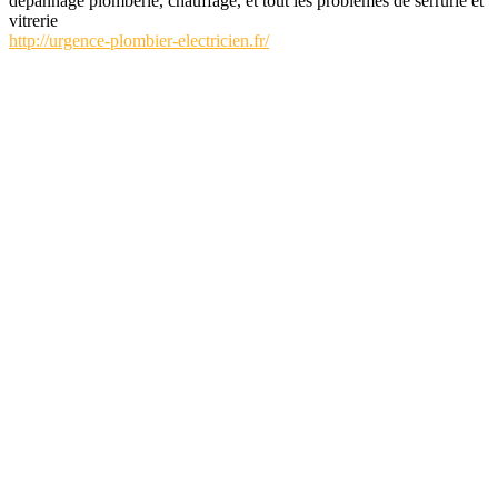
depannage plomberie, chauffage, et tout les problemes de serrurie et
vitrerie
http://urgence-plombier-electricien.fr/
elec-annuaire.com